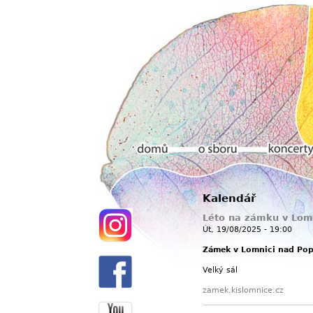
Hlavní menu
Kalendář
Domů
O sboru
Koncerty
Léto na zámku v Lom
Út, 19/08/2025 - 19:00
Zámek v Lomnici nad Po
Velký sál
zamek.kislomnice.cz