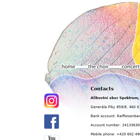
Main menu
Contacts
Home
The choir
Concerts
Alikvotní sbor Spektrum, 
Generála Píky 859/8, 460 0
Bank account: Raiffeisenba
Account number: 24133630
Mobile phone: +420 602 49