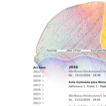
Hauptmenü
2016
Archive
Home
Der chor
Konzerte
Weihnachtskonzert i
2022
Do., 15/12/2016 - 18:30
2019
2018
Aula Gymnázia Jana Neru
2017
Hellichova 3, Praha 1 - Mal
2016
2015
Weihnachtskonzert in
2014
So., 11/12/2016 - 18:00
2013