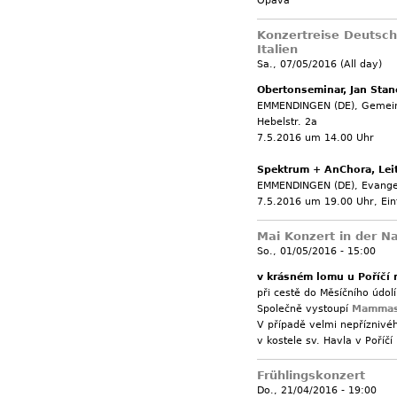
Opava
Konzertreise Deutschl
Italien
Sa., 07/05/2016 (All day)
Obertonseminar, Jan Sta
EMMENDINGEN (DE), Gemeind
Hebelstr. 2a
7.5.2016 um 14.00 Uhr
Spektrum + AnChora, Lei
EMMENDINGEN (DE), Evangeli
7.5.2016 um 19.00 Uhr, Eintr
Mai Konzert in der N
So., 01/05/2016 - 15:00
v krásném lomu u Poříčí
při cestě do Měsíčního údo
Společně vystoupí
Mamma
V případě velmi nepříznivé
v kostele sv. Havla v Poříč
Frühlingskonzert
Do., 21/04/2016 - 19:00