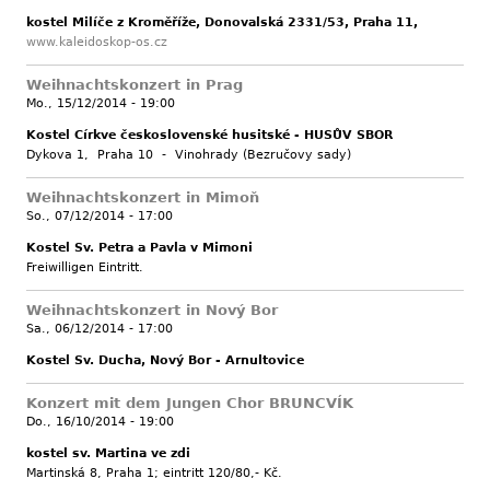
kostel Milíče z Kroměříže, Donovalská 2331/53, Praha 11,
www.kaleidoskop-os.cz
Weihnachtskonzert in Prag
Mo., 15/12/2014 - 19:00
Kostel Církve československé husitské - HUSŮV SBOR
Dykova 1, Praha 10 - Vinohrady (Bezručovy sady)
Weihnachtskonzert in Mimoň
So., 07/12/2014 - 17:00
Kostel Sv. Petra a Pavla v Mimoni
Freiwilligen Eintritt.
Weihnachtskonzert in Nový Bor
Sa., 06/12/2014 - 17:00
Kostel Sv. Ducha, Nový Bor - Arnultovice
Konzert mit dem Jungen Chor BRUNCVÍK
Do., 16/10/2014 - 19:00
kostel sv. Martina ve zdi
Martinská 8, Praha 1; eintritt 120/80,- Kč.