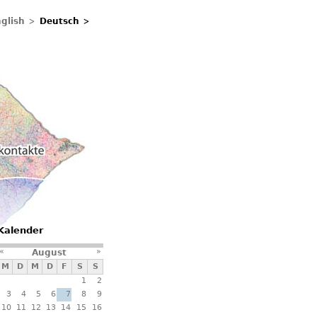
glish
Deutsch
ontakte
Kalender
«
»
August
M
D
M
D
F
S
S
1
2
3
4
5
6
7
8
9
10
11
12
13
14
15
16