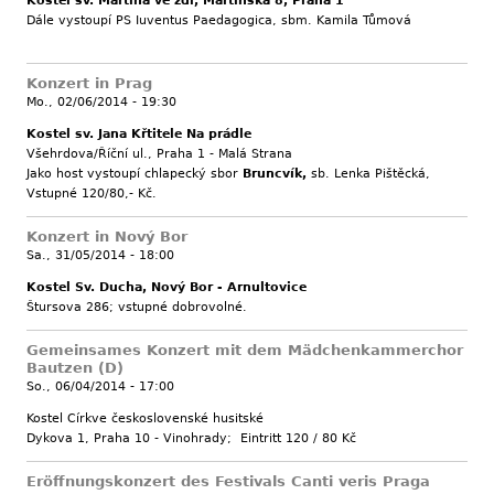
Kostel sv. Martina ve zdi, Martinská 8, Praha 1
Dále vystoupí PS Iuventus Paedagogica, sbm. Kamila Tůmová
Konzert in Prag
Mo., 02/06/2014 - 19:30
Kostel sv. Jana Křtitele Na prádle
Všehrdova/Říční ul., Praha 1 - Malá Strana
Jako host vystoupí chlapecký sbor
Bruncvík,
sb. Lenka Pištěcká,
Vstupné 120/80,- Kč.
Konzert in Nový Bor
Sa., 31/05/2014 - 18:00
Kostel Sv. Ducha, Nový Bor - Arnultovice
Štursova 286; vstupné dobrovolné.
Gemeinsames Konzert mit dem Mädchenkammerchor
Bautzen (D)
So., 06/04/2014 - 17:00
Kostel Církve československé husitské
Dykova 1, Praha 10 - Vinohrady; Eintritt 120 / 80 Kč
Eröffnungskonzert des Festivals Canti veris Praga