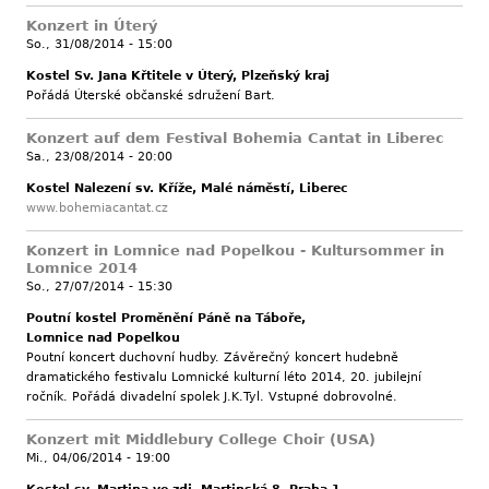
Konzert in Úterý
So., 31/08/2014 - 15:00
Kostel Sv. Jana Křtitele v Úterý, Plzeňský kraj
Pořádá Úterské občanské sdružení Bart.
Konzert auf dem Festival Bohemia Cantat in Liberec
Sa., 23/08/2014 - 20:00
Kostel Nalezení sv. Kříže, Malé náměstí, Liberec
www.bohemiacantat.cz
Konzert in Lomnice nad Popelkou - Kultursommer in
Lomnice 2014
So., 27/07/2014 - 15:30
Poutní kostel Proměnění Páně na Táboře,
Lomnice nad Popelkou
Poutní koncert duchovní hudby. Závěrečný koncert hudebně
dramatického festivalu Lomnické kulturní léto 2014, 20. jubilejní
ročník. Pořádá divadelní spolek J.K.Tyl. Vstupné dobrovolné.
Konzert mit Middlebury College Choir (USA)
Mi., 04/06/2014 - 19:00