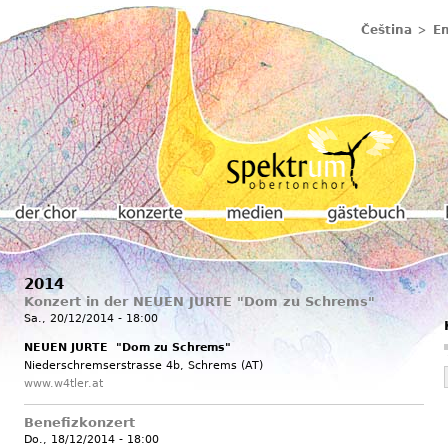
Čeština
En
2014
Der chor
Konzerte
Medien
Gästebuch
K
Konzert in der NEUEN JURTE "Dom zu Schrems"
Sa., 20/12/2014 - 18:00
NEUEN JURTE "Dom zu Schrems"
Niederschremserstrasse 4b, Schrems (AT)
www.w4tler.at
Benefizkonzert
Do., 18/12/2014 - 18:00