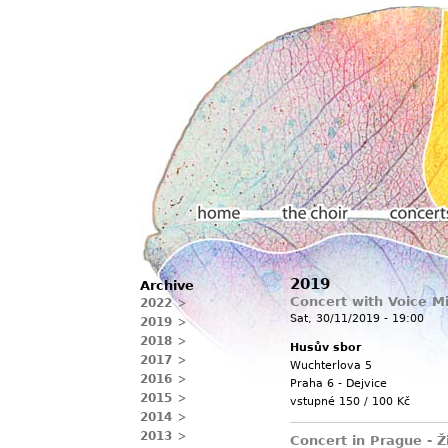
Main menu
2019
Archive
Home
The choir
Concerts
Concert with Voice 
2022
Sat, 30/11/2019 - 19:00
2019
2018
Husův sbor
2017
Wuchterlova 5
2016
Praha 6 - Dejvice
2015
vstupné 150 / 100 Kč
2014
2013
Concert in Prague - Ž